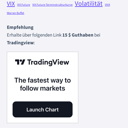
Volatilität
VIX
VIX Future
VIX Future Terminstrukturkurve
VVIX
Warren Buffet
Empfehlung
Erhalte über folgenden Link
15 $ Guthaben
bei
Tradingview
: