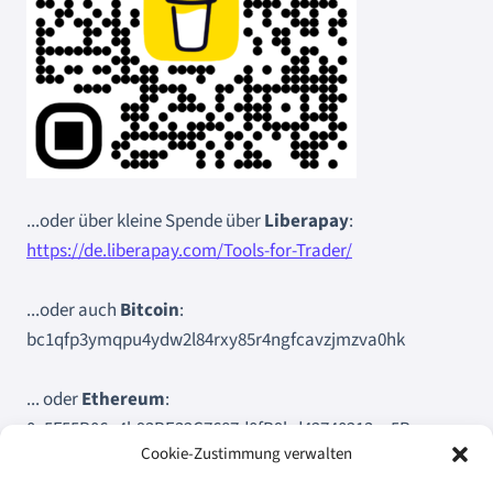
...oder über kleine Spende über
Liberapay
:
https://de.liberapay.com/Tools-for-Trader/
...oder auch
Bitcoin
:
bc1qfp3ymqpu4ydw2l84rxy85r4ngfcavzjmzva0hk
... oder
Ethereum
:
0x5F55B06a4b93BE32C7687d0fB9bd42740213ee5B
Cookie-Zustimmung verwalten