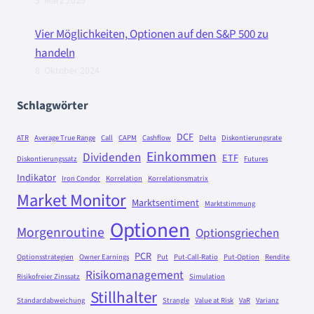
5. März 2025
Vier Möglichkeiten, Optionen auf den S&P 500 zu
handeln
8. Oktober 2024
Schlagwörter
DCF
ATR
Average True Range
Call
CAPM
Cashflow
Delta
Diskontierungsrate
Einkommen
Dividenden
ETF
Diskontierungssatz
Futures
Indikator
Iron Condor
Korrelation
Korrelationsmatrix
Market Monitor
Marktsentiment
Marktstimmung
Optionen
Morgenroutine
Optionsgriechen
PCR
Optionsstrategien
Owner Earnings
Put
Put-Call-Ratio
Put-Option
Rendite
Risikomanagement
Risikofreier Zinssatz
Simulation
Stillhalter
Standardabweichung
Strangle
Value at Risk
VaR
Varianz