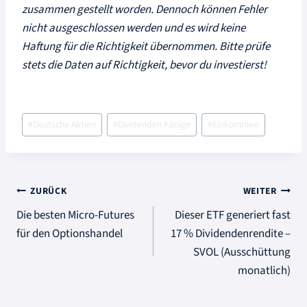
zusammen gestellt worden. Dennoch können Fehler
nicht ausgeschlossen werden und es wird keine
Haftung für die Richtigkeit übernommen. Bitte prüfe
stets die Daten auf Richtigkeit, bevor du investierst!
Schlagworte:
#
Deutsche Aktien
#
Dividenden Könige
#
Einkommen
Beitragsnavigation
ZURÜCK
WEITER
Die besten Micro-Futures
Dieser ETF generiert fast
für den Optionshandel
17 % Dividendenrendite –
SVOL (Ausschüttung
monatlich)