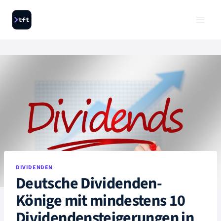
Zum
Inhalt
springen
DIVIDENDEN
Deutsche Dividenden-
Könige mit mindestens 10
Dividendensteigerungen in