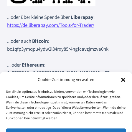
...oder über kleine Spende über
Liberapay
:
https://de.liberapay.com/Tools-for-Trader/
...oder auch
Bitcoin
:
bc1qfp3ymqpu4ydw2l84rxy85r4ngfcavzjmzva0hk
... oder
Ethereum
:
0x5F55B06a4b93BE32C7687d0fB9bd42740213ee5B
Cookie-Zustimmung verwalten
Um dir ein optimales Erlebnis zu bieten, verwenden wir Technologien wie
Cookies, um Geräteinformationen zu speichern und/oder darauf zuzugreifen.
Wenn du diesen Technologien zustimmst, können wir Daten wie das
Surfverhalten oder eindeutige IDs auf dieser Website verarbeiten. Wenn du deine
Kontakt
Impressum
Disclaimer
Datenschutzerklärung
Zustimmung nicht erteilst oder zurückziehst, können bestimmte Merkmale und
Funktionen beeinträchtigt werden.
Cookie-Richtlinie (EU)