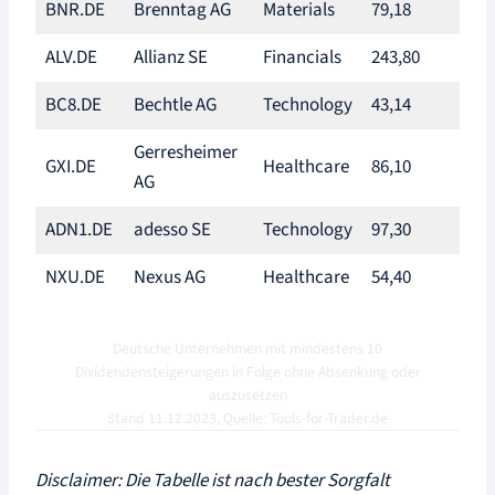
BNR.DE
Brenntag AG
Materials
79,18
2,5
ALV.DE
Allianz SE
Financials
243,80
4,6
BC8.DE
Bechtle AG
Technology
43,14
1,5
Gerresheimer
GXI.DE
Healthcare
86,10
1,4
AG
ADN1.DE
adesso SE
Technology
97,30
0,6
NXU.DE
Nexus AG
Healthcare
54,40
0,3
Deutsche Unternehmen mit mindestens 10
Dividendensteigerungen in Folge ohne Absenkung oder
auszusetzen
Stand 11.12.2023, Quelle: Tools-for-Trader.de
Disclaimer: Die Tabelle ist nach bester Sorgfalt