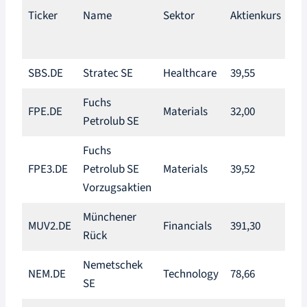
Akt
Ticker
Name
Sektor
Aktienkurs
Di
SBS.DE
Stratec SE
Healthcare
39,55
2,4
Fuchs
FPE.DE
Materials
32,00
3,3
Petrolub SE
Fuchs
FPE3.DE
Petrolub SE
Materials
39,52
2,7
Vorzugsaktien
Münchener
MUV2.DE
Financials
391,30
2,9
Rück
Nemetschek
NEM.DE
Technology
78,66
0,5
SE