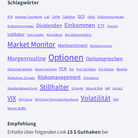
Schlagwörter
DCF
ATR
Average True Range
Call
CAPM
Cashflow
Delta
Diskontierungsrate
Einkommen
Dividenden
ETF
Diskontierungssatz
Futures
Indikator
Iron Condor
Korrelation
Korrelationsmatrix
Market Monitor
Marktsentiment
Marktstimmung
Optionen
Morgenroutine
Optionsgriechen
PCR
Optionsstrategien
Owner Earnings
Put
Put-Call-Ratio
Put-Option
Rendite
Risikomanagement
Risikofreier Zinssatz
Simulation
Stillhalter
Standardabweichung
Strangle
Value at Risk
VaR
Varianz
Volatilität
VIX
VIX Future
VIX Future Terminstrukturkurve
VVIX
Warren Buffet
Empfehlung
Erhalte über folgenden Link
15 $ Guthaben
bei