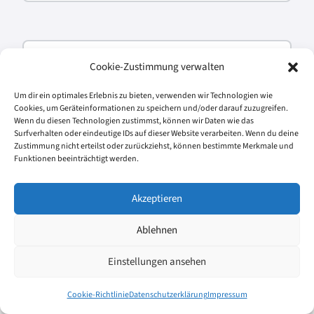
Name
*
Cookie-Zustimmung verwalten
Um dir ein optimales Erlebnis zu bieten, verwenden wir Technologien wie
Cookies, um Geräteinformationen zu speichern und/oder darauf zuzugreifen.
Wenn du diesen Technologien zustimmst, können wir Daten wie das
E-Mail
*
Surfverhalten oder eindeutige IDs auf dieser Website verarbeiten. Wenn du deine
Zustimmung nicht erteilst oder zurückziehst, können bestimmte Merkmale und
Funktionen beeinträchtigt werden.
Website
Akzeptieren
Ablehnen
Einstellungen ansehen
Cookie-Richtlinie
Datenschutzerklärung
Impressum
Kontakt
Impressum
Disclaimer
Datenschutzerklärung