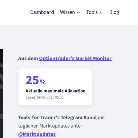
Dashboard
Wissen
Tools
Blog
Aus dem
Optiontrader's Market Monitor
:
25
%
Aktuelle maximale Allokation
Stand: 09-08-2026 05:00
Tools-for-Trader's Telegram Kanal
mit
täglichen Marktupdates unter
@Marktupdates