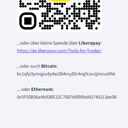
...oder über kleine Spende über
Liberapay
:
https://de.liberapay.com/Tools-for-Trader/
...oder auch
Bitcoin
:
bc1qfp3ymqpu4ydw2l84rxy85r4ngfcavzjmzva0hk
... oder
Ethereum
:
0x5F55B06a4b93BE32C7687d0fB9bd42740213ee5B