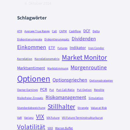
8. Oktober 2024
Schlagwörter
DCF
ATR
Average True Range
Call
CAPM
Cashflow
Delta
Dividenden
Diskontierungsrate
Diskontierungssatz
Einkommen
ETF
Indikator
Futures
Iron Condor
Market Monitor
Korrelation
Korrelationsmatrix
Morgenroutine
Marktsentiment
Marktstimmung
Optionen
Optionsgriechen
Optionsstrategien
PCR
Owner Earnings
Put
Put-Call-Ratio
Put-Option
Rendite
Risikomanagement
Risikofreier Zinssatz
Simulation
Stillhalter
Standardabweichung
Strangle
Value at Risk
VIX
VaR
Varianz
VIX Future
VIX Future Terminstrukturkurve
Volatilität
VVIX
Warren Buffet