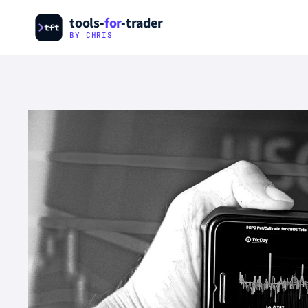
Zum
tools-
for
-trader
Inhalt
BY CHRIS
springen